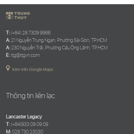
T:
(+84) 28 7309 9966
A:
21 Nguyễn Trung Ngạn, Phường Sài Gòn, TP.HCM
A:
230 Nguyễn Trãi, Phường Cầu Ông Lãnh, TP.HCM
E:
ttg@ttgvn.com
Xem trên Google Maps
Thông tin liên lạc
Lancaster Legacy
T:
(+84)933 09 09 09
M:
028 730 23030