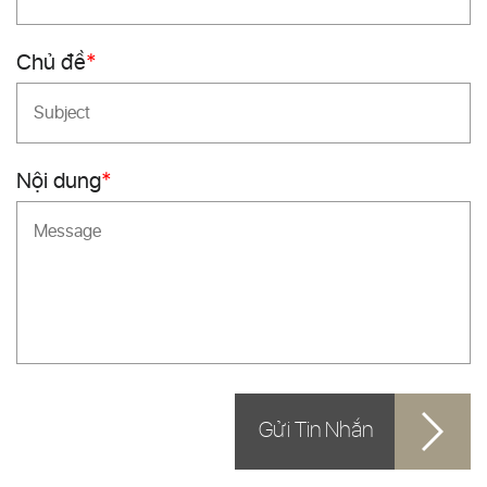
Chủ đề
*
Nội dung
*
Gửi Tin Nhắn