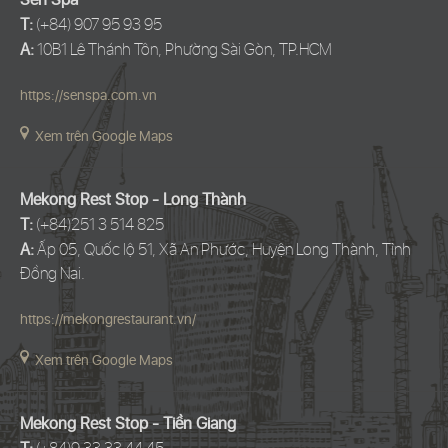
Sen Spa
T:
(+84) 907 95 93 95
A:
10B1 Lê Thánh Tôn, Phường Sài Gòn, TP.HCM
https://senspa.com.vn
Xem trên Google Maps
Mekong Rest Stop - Long Thành
T:
(+84)251 3 514 825
A:
Ấp 05, Quốc lộ 51, Xã An Phước, Huyện Long Thành, Tỉnh
Đồng Nai.
https://mekongrestaurant.vn/
Xem trên Google Maps
Mekong Rest Stop - Tiền Giang